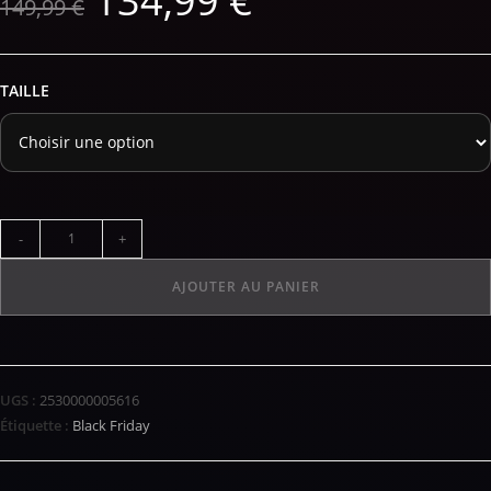
134,99
€
149,99
€
TAILLE
-
+
AJOUTER AU PANIER
UGS :
2530000005616
Étiquette :
Black Friday