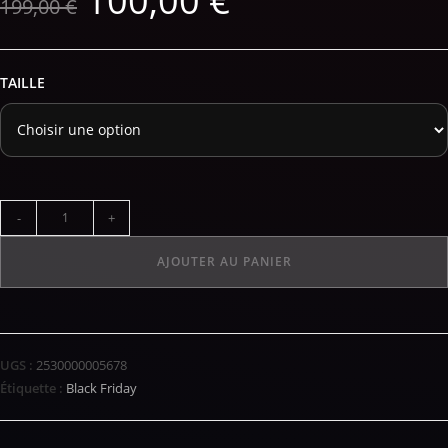
100,00
€
199,00
€
TAILLE
-
+
AJOUTER AU PANIER
UGS :
2530000005678
Étiquette :
Black Friday