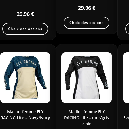
29,96
€
29,96
€
Choix des options
Choix des options
Maillot femme FLY
Maillot femme FLY
RACING Lite – Navy/Ivory
RACING Lite – noir/gris
Ev
clair