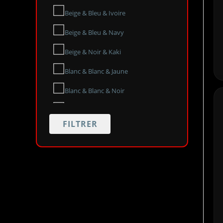
Beige & Bleu & Ivoire
Beige & Bleu & Navy
Beige & Noir & Kaki
Blanc & Blanc & Jaune
Blanc & Blanc & Noir
Blanc & Bleu & Bleu
FILTRER
Blanc & Noir & Noir
Blanc & Violet & Violet
Bleu & Bleu & Gris
Bleu & Noir & Bleu foncé
Gris