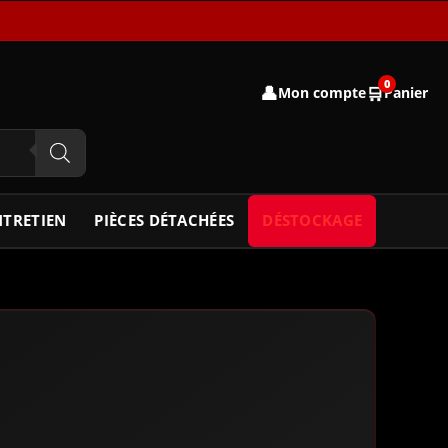
0
👤
🛒
Mon compte
Panier
NTRETIEN
PIÈCES DÉTACHÉES
DÉSTOCKAGE