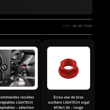
VOIR :
30
60
TOUS
Commandes reculées
Écrou axe de bras
réglables LIGHTECH
oscillant LIGHTECH ergal
repliables – sélection
M18x1,50 – rouge