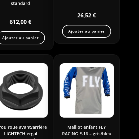
standard
26,52
€
612,00
€
Ajouter au panier
Ajouter au panier
rou roue avant/arrière
Maillot enfant FLY
LIGHTECH ergal
RACING F-16 – gris/bleu