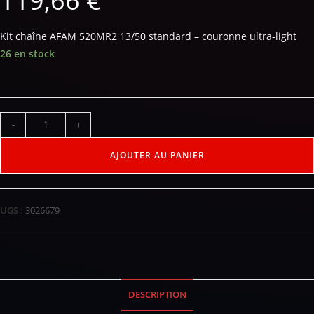
119,66
€
Kit chaîne AFAM 520MR2 13/50 standard – couronne ultra-light
26 en stock
-
+
AJOUTER AU PANIER
UGS :
3026679
DESCRIPTION