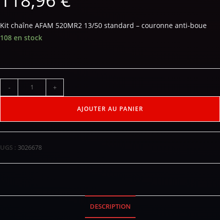
118,96
€
Kit chaîne AFAM 520MR2 13/50 standard – couronne anti-boue
108 en stock
-
+
AJOUTER AU PANIER
UGS :
3026678
DESCRIPTION