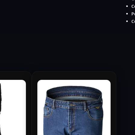
C
P
C