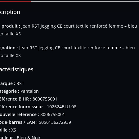
cription
produit :
Jean RST Jegging CE court textile renforcé femme – bleu
o taille XS
gnation :
Jean RST Jegging CE court textile renforcé femme – bleu
o taille XS
actéristiques
arque :
RST
atégorie :
Pantalon
éférence BIHR :
8006755001
éférence fournisseur :
102624BLU-08
ouvelle référence :
8006755001
ode-barres / EAN :
5056136272939
ille :
XS
ouleur :
Bleu & Noir