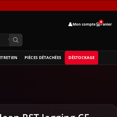
0
👤
🛒
Mon compte
Panier
NTRETIEN
PIÈCES DÉTACHÉES
DÉSTOCKAGE