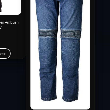
ries Ambush
 /
ions