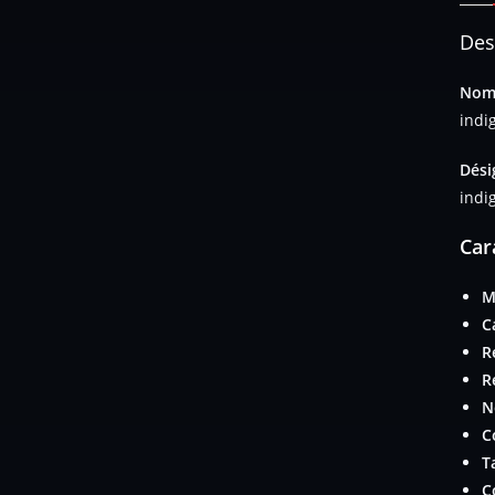
Des
Nom 
indig
Dési
indig
Car
M
C
R
R
N
C
Ta
C