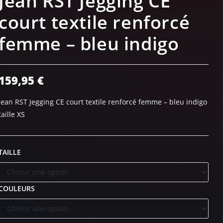
Jean RST Jegging CE
court textile renforcé
femme – bleu indigo
159,95
€
Jean RST Jegging CE court textile renforcé femme – bleu indigo
taille XS
TAILLE
COULEURS