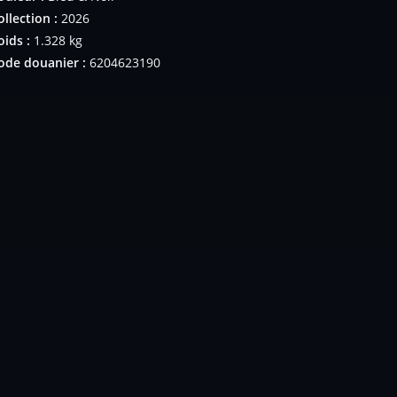
ollection :
2026
oids :
1.328 kg
ode douanier :
6204623190