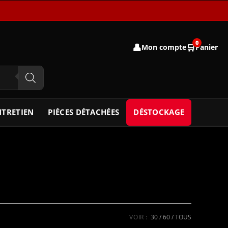
0
👤
🛒
Mon compte
Panier
NTRETIEN
PIÈCES DÉTACHÉES
DÉSTOCKAGE
VOIR :
30
60
TOUS