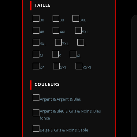
TAILLE
30
38
3XL
48
4XL
5XL
6XL
7XL
L
M
S
XL
XS
XXL
XXXL
COULEURS
Argent & Argent & Bleu
Argent & Bleu & Gris & Noir & Bleu
foncé
Beige & Gris & Noir & Sable