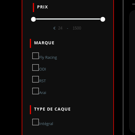
PRIX
€
-
Minimum Price
Maximum Price
MARQUE
Fly Racing
ODI
RST
Arai
TYPE DE CAQUE
Intégral