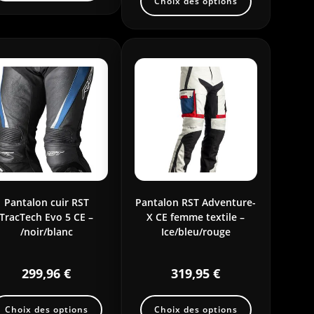
Choix des options
Pantalon cuir RST
Pantalon RST Adventure-
TracTech Evo 5 CE –
X CE femme textile –
/noir/blanc
Ice/bleu/rouge
299,96
€
319,95
€
Choix des options
Choix des options