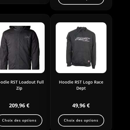
odie RST Loadout Full
Hoodie RST Logo Race
Zip
Dept
209,96
€
49,96
€
Choix des options
Choix des options