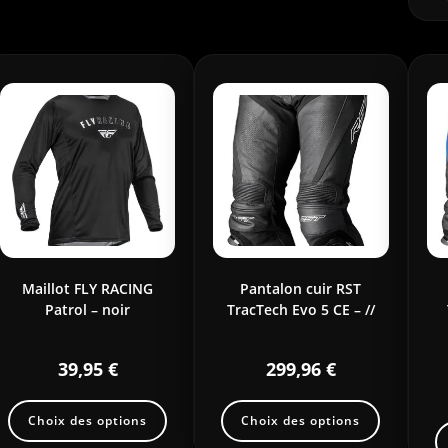
Maillot FLY RACING
Pantalon cuir RST
Patrol – noir
TracTech Evo 5 CE – //
39,95
€
299,96
€
Choix des options
Choix des options