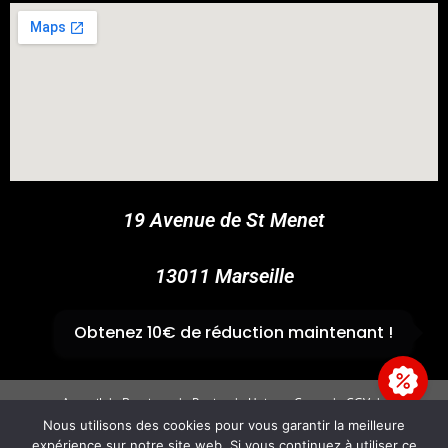
COUPONX0227194535
COPY CODE
19 Avenue de St Menet
13011 Marseille
✆
04 91 44 45 46
Obtenez 10€ de réduction maintenant !
Accueil
Boutique
Panier
Univers Cross
CGV
Mentions légales
Nous utilisons des cookies pour vous garantir la meilleure
expérience sur notre site web. Si vous continuez à utiliser ce