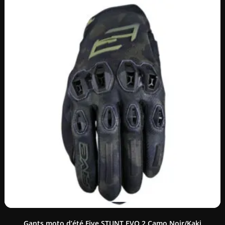
Gants moto d’été Five STUNT EVO 2 Camo Noir/Kaki