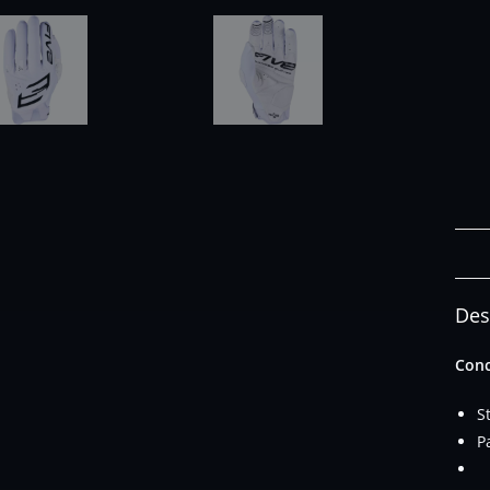
Des
Conc
S
P