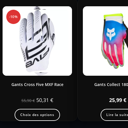
-10%
Gants Cross Five MXF Race
Gants Collect 180
50,31
€
25,99
€
55,90
€
Choix des options
Lire la suit