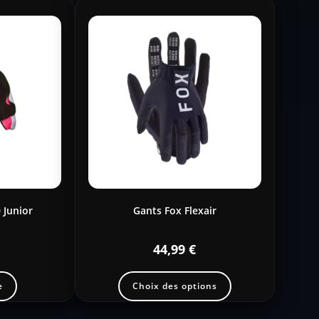
 Junior
Gants Fox Flexair
44,99
€
e
Choix des options