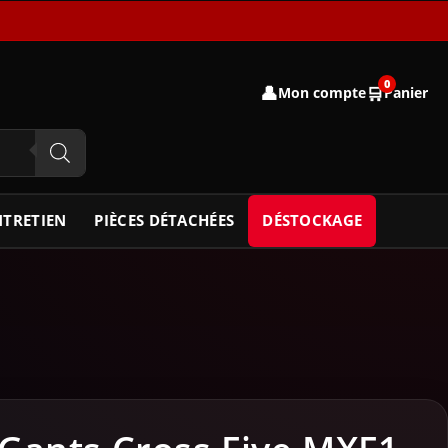
0
👤
🛒
Mon compte
Panier
NTRETIEN
PIÈCES DÉTACHÉES
DÉSTOCKAGE