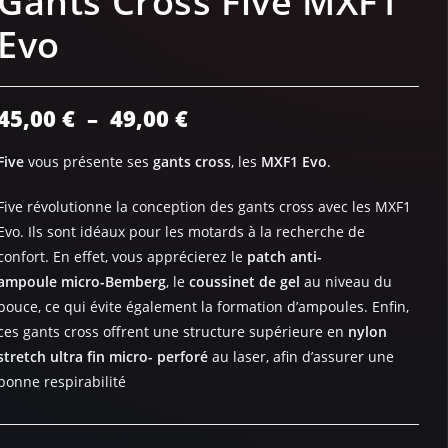
Gants Cross Five MXF1
Evo
45,00
€
–
49,00
€
Five
vous présente ses
gants cross
, les
MXF1 Evo
.
Five révolutionne la conception des gants cross avec les MXF1
Evo. Ils sont idéaux pour les motards à la recherche de
confort. En effet, vous apprécierez le
patch anti-
ampoule micro-Bemberg
, le
coussinet de gel
au niveau du
pouce, ce qui évite également la formation d’ampoules. Enfin,
ces gants cross offrent une structure supérieure en
nylon
stretch ultra fin micro- perforé
au laser, afin d’assurer une
bonne respirabilité