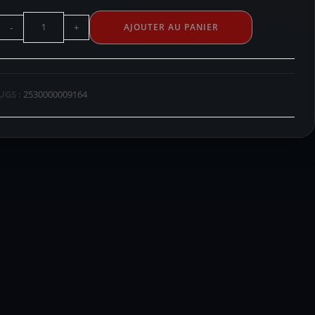
-
+
AJOUTER AU PANIER
UGS :
2530000009164