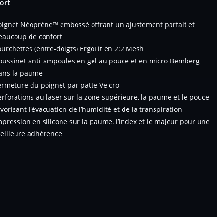
ort
oignet Néoprène™ embossé offrant un ajustement parfait et
eaucoup de confort
ourchettes (entre-doigts) ErgoFit en 2:2 Mesh
oussinet anti-ampoules en gel au pouce et en micro-Bemberg
ans la paume
ermeture du poignet par patte Velcro
erforations au laser sur la zone supérieure, la paume et le pouce
avorisant l’évacuation de l’humidité et de la transpiration
mpression en silicone sur la paume, l’index et le majeur pour une
eilleure adhérence