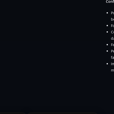
Conf
P
b
F
C
d
F
P
f
I
m