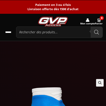
Paiement en 3 ou 4 fois
Livraison offerte dès 150€ d'achat
0
👤
🛒
Mon compte
Panier
🔍