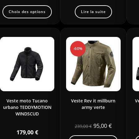
Choix des options
Lire la suite
-60%
Veste moto Tucano
Veste Rev it millburn
V
urbano TEDDYMOTION
army verte
WINDSCUD
95,00
€
239,00
€
179,00
€