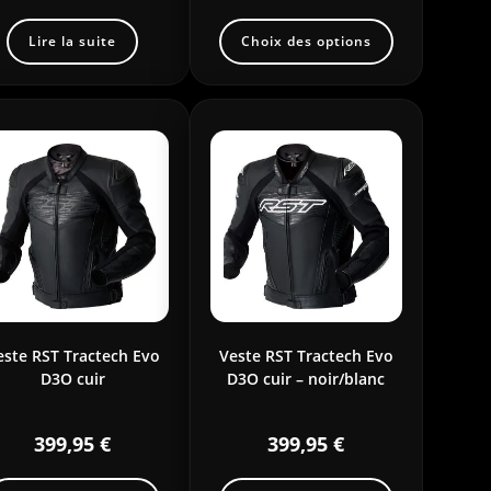
Lire la suite
Choix des options
este RST Tractech Evo
Veste RST Tractech Evo
D3O cuir
D3O cuir – noir/blanc
399,95
€
399,95
€