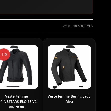
VOIR :
30
60
TOUS
-11%
Veste Femme
Veste femme Bering Lady
LPINESTARS ELOISE V2
Riva
AIR NOIR