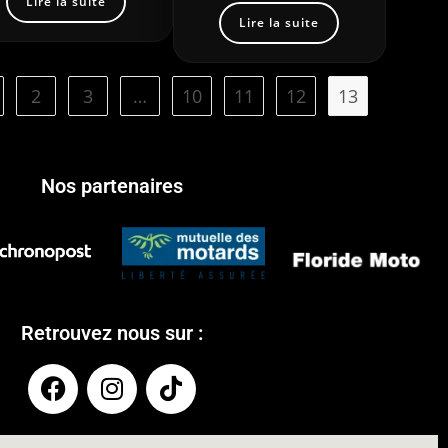
Lire la suite
Lire la suite
2
3
…
10
11
12
13
Nos partenaires
Retrouvez nous sur :