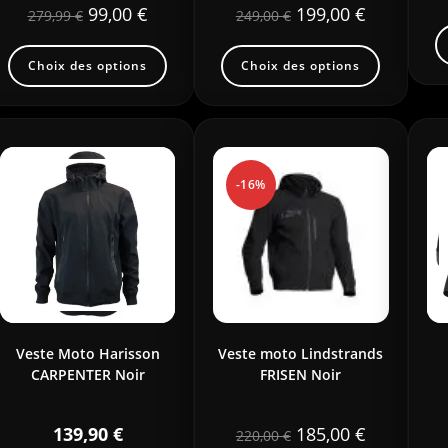
99,00
€
199,00
€
279,99
€
249,00
€
Choix des options
Choix des options
-16%
Veste Moto Harisson
Veste moto Lindstrands
CARPENTER Noir
FRISEN Noir
139,90
€
185,00
€
220,00
€