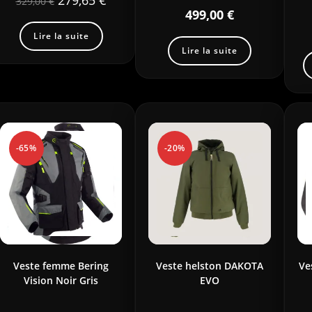
279,65
€
329,00
€
499,00
€
Lire la suite
Lire la suite
-65%
-20%
Veste femme Bering
Veste helston DAKOTA
Ve
Vision Noir Gris
EVO