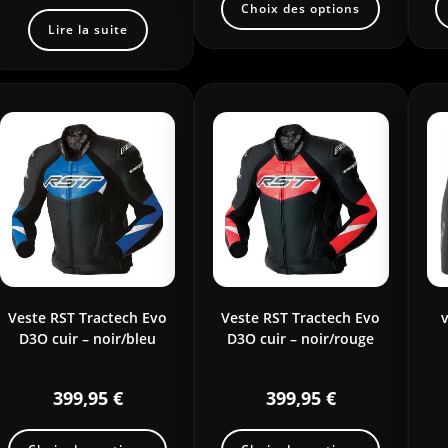
Choix des options
Lire la suite
Veste RST Tractech Evo
Veste RST Tractech Evo
v
D3O cuir – noir/bleu
D3O cuir – noir/rouge
399,95
€
399,95
€