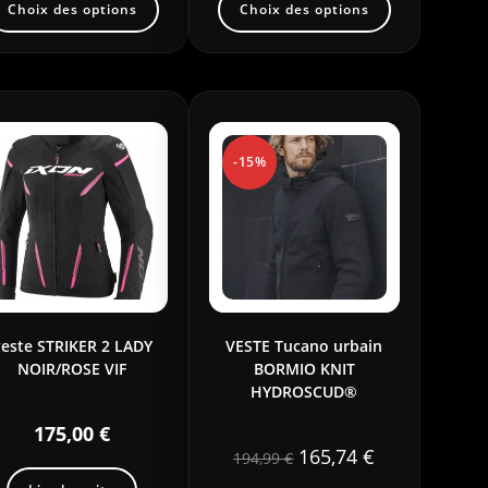
Choix des options
Choix des options
-15%
este STRIKER 2 LADY
VESTE Tucano urbain
NOIR/ROSE VIF
BORMIO KNIT
HYDROSCUD®
175,00
€
165,74
€
194,99
€