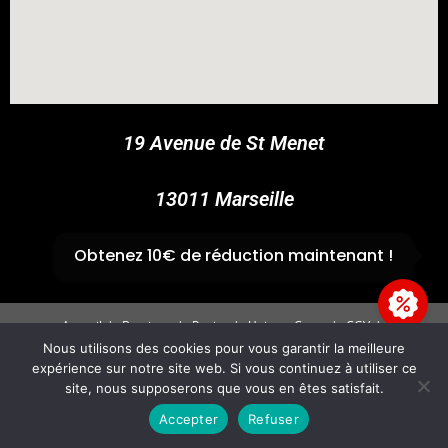
COUPONX0541906929
COPY CODE
19 Avenue de St Menet
13011 Marseille
✆
04 91 44 45 46
Obtenez 10€ de réduction maintenant !
Accueil
Boutique
Panier
Univers Cross
CGV
Mentions légales
Nous utilisons des cookies pour vous garantir la meilleure
expérience sur notre site web. Si vous continuez à utiliser ce
Copyright 2026 - GvpAccess - Site By
Fire'Technologie
site, nous supposerons que vous en êtes satisfait.
Accepter
Refuser