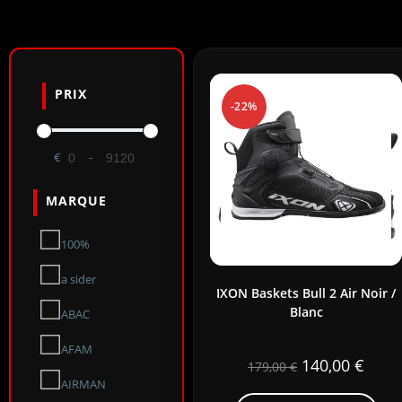
PRIX
-22%
€
-
Minimum Price
Maximum Price
MARQUE
100%
a sider
IXON Baskets Bull 2 Air Noir /
Blanc
ABAC
AFAM
140,00
€
179,00
€
AIRMAN