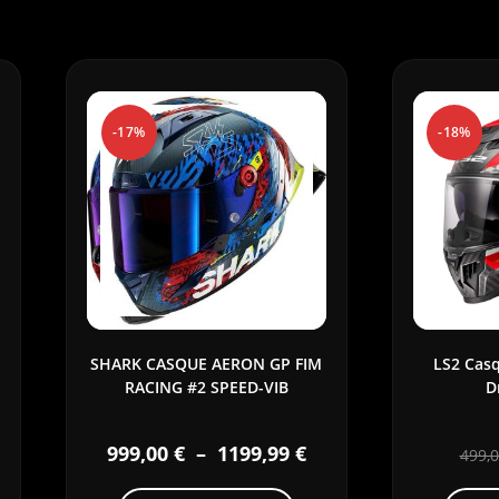
-17%
-18%
SHARK CASQUE AERON GP FIM
LS2 Casq
RACING #2 SPEED-VIB
D
999,00
€
–
1199,99
€
499,