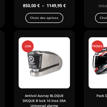
850,00
€
–
1149,95
€
599,
Choix des options
Choi
-20%
PROMO
!
Antivol Auvray BLOQUE
Pack 
DISQUE B lock 10 inox SRA
Universel alarme