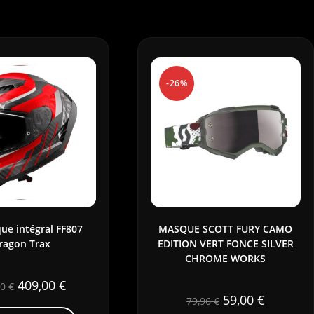
-26%
ue intégral FF807
MASQUE SCOTT FURY CAMO
ragon Trax
EDITION VERT FONCE SILVER
CHROME WORKS
409,00
€
00
€
59,00
€
79,96
€