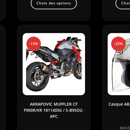
Choix des options
Choi
-15%
-25%
AKRAPOVIC MUFFLER CF
Casque ARA
F900R/XR 18114056 / S-B9SO2-
APC
869,