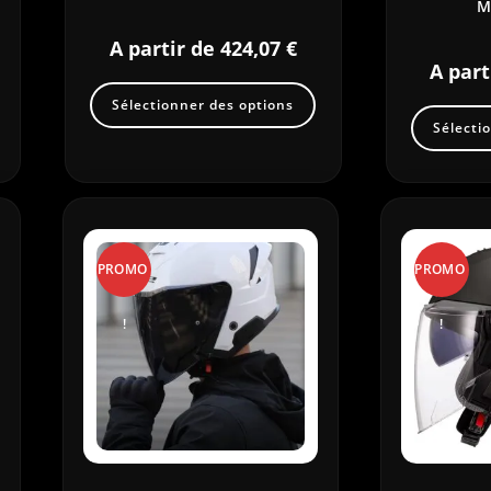
M
A partir de
424,07
€
A part
Sélectionner des options
Sélecti
PROMO
PROMO
!
!