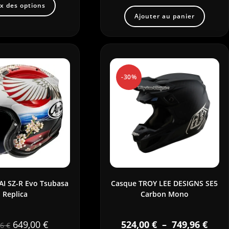
x des options
Ajouter au panier
-30%
I SZ-R Evo Tsubasa
Casque TROY LEE DESIGNS SE5
Replica
Carbon Mono
649,00
€
524,00
€
–
749,96
€
96
€