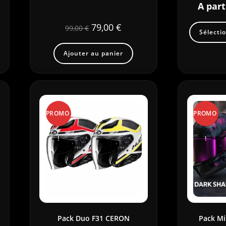
A part
79,00
€
99,00
€
Sélecti
Ajouter au panier
PROMO
PROMO
!
!
Pack Duo F31 CERON
Pack Mi