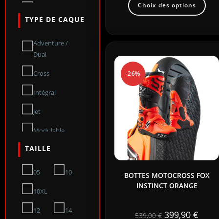
Choix des options
AIROH
TYPE DE CAQUE
ALHONGA
Adventure /
ALL BALLS
Dual
ART
Cross
-26%
AXP
Intégral
B1
Jet
BARKBUSTERS
Modulable
BARNETT
TAILLE
BELL
05
10
BOTTES MOTOCROSS FOX
Bering
INSTINCT ORANGE
10XL
BERINGER
12
14
399,90
€
539,00
€
BETA