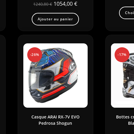
1054,00
€
1240,80
€
Choi
Ajouter au panier
-26%
-17%
Casque ARAI RX-7V EVO
Bottes c
Pedrosa Shogun
Bla