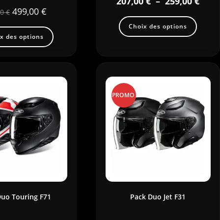
207,00
€
–
259,00
€
499,00
€
00
€
Choix des options
x des options
PROMO
!
Duo Touring F71
Pack Duo Jet F31