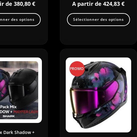
ir de
380,80
€
A partir de
424,83
€
onner des options
Sélectionner des options
PROMO
!
x Dark Shadow +