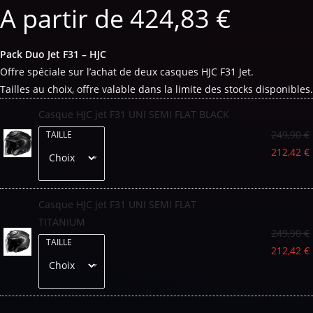
A partir de
424,83
€
Pack Duo Jet F31 – HJC
Offre spéciale sur l’achat de deux casques HJC F31 Jet.
Tailles au choix, offre valable dans la limite des stocks disponibles.
Casque HJC jet F31 UNI SEMI FLAT BLACK
249,90
€
TAILLE
212,42
€
Casque HJC jet F31 UNI SEMI FLAT
TITANIUM
249,90
€
TAILLE
212,42
€