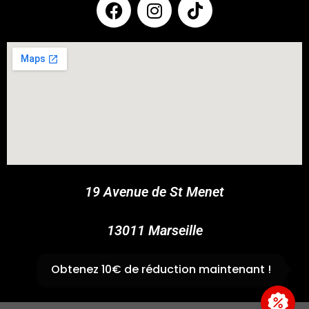
COUPONX0152822921
COPY CODE
19 Avenue de St Menet
13011 Marseille
✆
04 91 44 45 46
Obtenez 10€ de réduction maintenant !