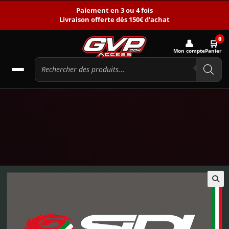
Paiement en 3 ou 4 fois
Livraison offerte dès 150€ d'achat
0
👤
🛒
Mon compte
Panier
🔍