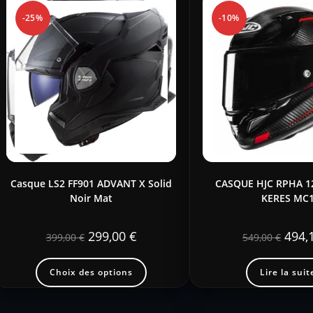
-25%
-10%
Casque LS2 FF901 ADVANT X Solid
CASQUE HJC RPHA 
Noir Mat
KERES MC
299,00
€
494,
399,00
€
549,00
€
Choix des options
Lire la suit