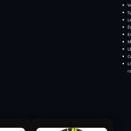
V
S
L
É
E
M
L
C
L
r