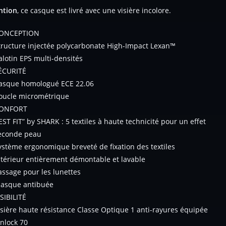
ntion
, ce casque est livré avec une visière incolore.
ONCEPTION
tructure injectée polycarbonate High-Impact Lexan™
alotin EPS multi-densités
ÉCURITÉ
asque homologué ECE 22.06
oucle micrométrique
ONFORT
EST FIT” by SHARK : 5 textiles à haute technicité pour un effet
econde peau
ystème ergonomique breveté de fixation des textiles
ntérieur entièrement démontable et lavable
assage pour les lunettes
asque antibuée
ISIBILITÉ
isière haute résistance Classe Optique 1 anti-rayures équipée
inlock 70