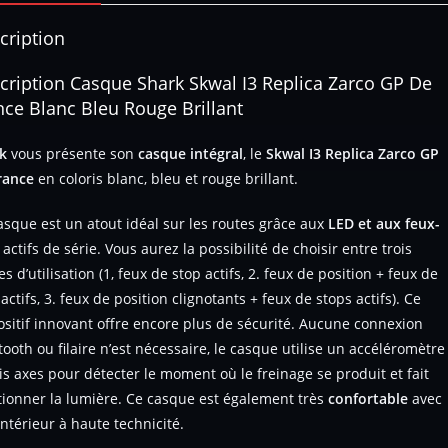
cription
cription Casque Shark Skwal I3 Replica Zarco GP De
nce Blanc Bleu Rouge Brillant
rk
vous présente son
casque intégral
, le
Skwal I3 Replica Zarco GP
rance
en coloris blanc, bleu et rouge brillant.
asque est un atout idéal sur les routes grâce aux
LED et aux feux-
actifs de série. Vous aurez la possibilité de choisir entre trois
 d’utilisation (1, feux de stop actifs, 2. feux de position + feux de
actifs, 3. feux de position clignotants + feux de stops actifs). Ce
ositif innovant offre encore plus de sécurité. Aucune connexion
tooth ou filaire n’est nécessaire, le casque utilise un accéléromètre
ois axes pour détecter le moment où le freinage se produit et fait
tionner la lumière. Ce casque est également très
confortable
avec
intérieur à haute technicité.