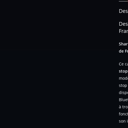
Des
Des
Fra
Sha
de F
Ce c
stop
modes
stop 
disp
Blue
à tr
fonc
son 