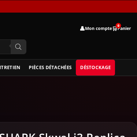
0
👤
🛒
Mon compte
Panier
NTRETIEN
PIÈCES DÉTACHÉES
DÉSTOCKAGE