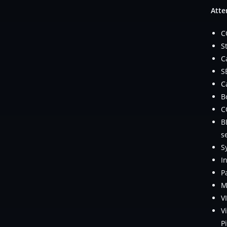
Atte
C
S
C
S
C
B
C
B
s
S
I
P
M
V
V
P