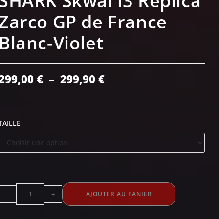
SHARK Skwal i3 Replica
Zarco GP de France
Blanc-Violet
299,00
€
–
299,90
€
TAILLE
-
+
AJOUTER AU PANIER