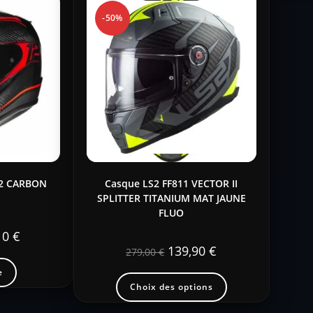
-50%
12 CARBON
Casque LS2 FF811 VECTOR II
1
SPLITTER TITANIUM MAT JAUNE
FLUO
10
€
139,90
€
279,00
€
e
Choix des options