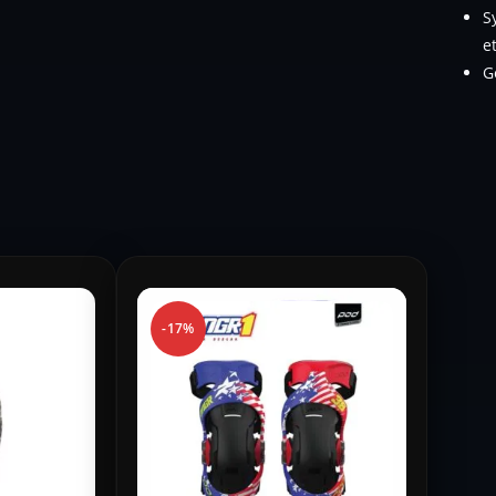
S
e
G
-17%