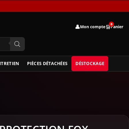
0
👤
🛒
Mon compte
Panier
NTRETIEN
PIÈCES DÉTACHÉES
DÉSTOCKAGE