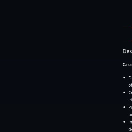
Des
Cara
F
o
C
e
P
p
I
d