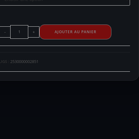
-
+
AJOUTER AU PANIER
UGS :
2530000002851