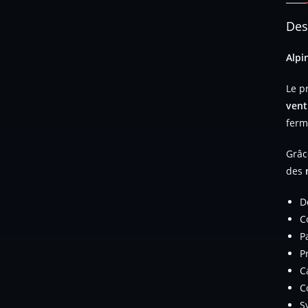
Des
Alpi
Le p
vent
ferm
Grâc
des
n
D
C
P
P
C
C
S