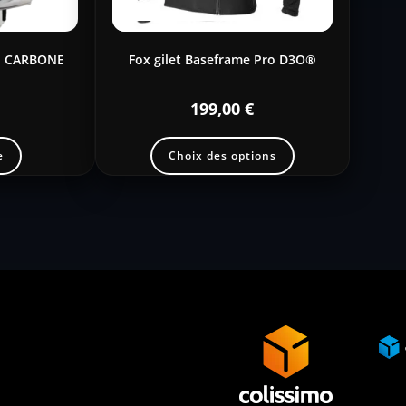
E CARBONE
Fox gilet Baseframe Pro D3O®
199,00
€
e
Choix des options