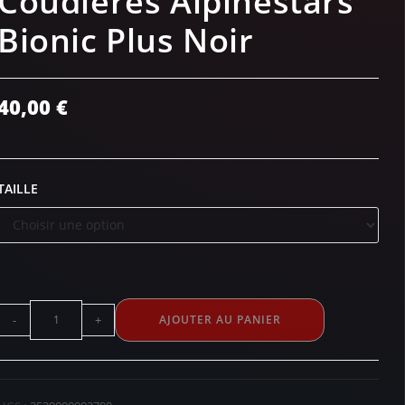
Coudières Alpinestars
Bionic Plus Noir
40,00
€
TAILLE
-
+
AJOUTER AU PANIER