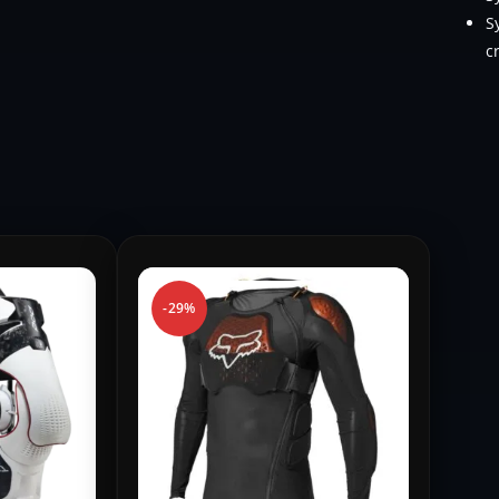
S
c
-29%