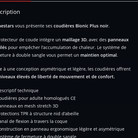
cription
nestars
vous présente ses
coudières Bionic Plus noir
.
rotecteur de coude intègre un
maillage 3D
, avec des
panneaux
ilés
pour empêcher l’accumulation de chaleur. Le système de
eture à double sangle vous permet un
maintien optimal
.
e à une conception asymétrique et légère, les coudières offrent
iveaux élevés de liberté de mouvement et de confort.
escriptif technique
oudières pour adulte homologués CE
anneaux en mesh stretch 3D
rotections TPR à structure nid d’abeille
anal de flexion à travers la coque
onstruction en panneau ergonomique légère et asymétrique
ystème de fermeture à double sangle