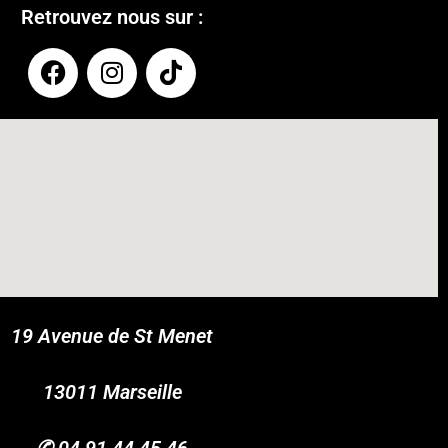
Retrouvez nous sur :
19 Avenue de St Menet
COUPONX0032724360
COPY CODE
13011 Marseille
✆
04 91 44 45 46