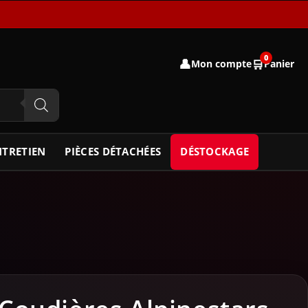
0
👤
🛒
Mon compte
Panier
NTRETIEN
PIÈCES DÉTACHÉES
DÉSTOCKAGE