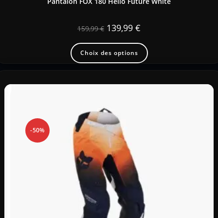
Pantalon FOX 180 Hello Future White
139,99
€
159,99
€
Choix des options
-50%