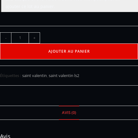
ajouter ce lot au panier.
-
+
AJOUTER AU PANIER
Étiquettes :
saint valentin
,
saint valentin ls2
AVIS (0)
Avis