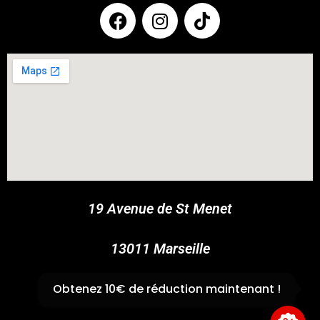
COUPONX2710339496
COPY CODE
19 Avenue de St Menet
13011 Marseille
✆
04 91 44 45 46
Obtenez 10€ de réduction maintenant !