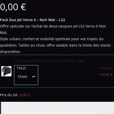
0,00
€
Pack Duo Jet Verso II – Noir Mat – LS2
Offre spéciale sur l’achat de deux casques jet LS2 Verso II Noir
Mat.
Style urbain, confort et visibilité optimale pour vos trajets du
quotidien. Tailles au choix, offre valable dans la limite des stocks
disponibles.
LS2 Casque OF618 Verso II Solid Noir Mat
129,90
€
TAILLE
110,42
€
Prix du lot :
0,00
€
Veuillez sélectionner une variation disponible pour le produit
LS2 Casque OF618 Verso II Solid Noir Mat
pour pouvoir