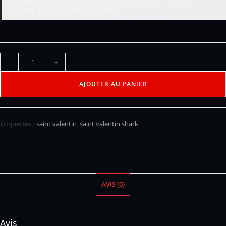
pouvoir ajouter ce lot au panier.
-
+
AJOUTER AU PANIER
Étiquettes :
saint valentin
,
saint valentin shark
AVIS (0)
Avis