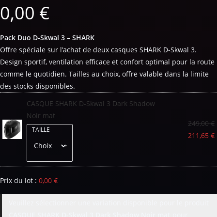
0,00
€
Pack Duo D-Skwal 3 – SHARK
Offre spéciale sur l’achat de deux casques SHARK D-Skwal 3.
Design sportif, ventilation efficace et confort optimal pour la route
comme le quotidien. Tailles au choix, offre valable dans la limite
des stocks disponibles.
CASQUE SHARK D-Skwal 3 Dark Shadow
Noir mat
249,00
€
TAILLE
211,65
€
Prix du lot :
0,00
€
Veuillez sélectionner une variation disponible pour le produit
CASQUE SHARK D-Skwal 3 Dark Shadow Noir mat
pour