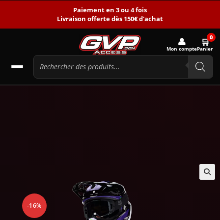
Paiement en 3 ou 4 fois
Livraison offerte dès 150€ d'achat
0
👤
🛒
Mon compte
Panier
🔍
-16%