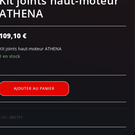
Kit joints haut-moteur
ATHENA
109,10
€
Kit joints haut-moteur ATHENA
1 en stock
AJOUTER AU PANIER
UGS :
601771