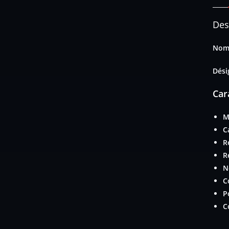
Des
Nom 
Dési
Car
M
C
R
R
N
C
P
C