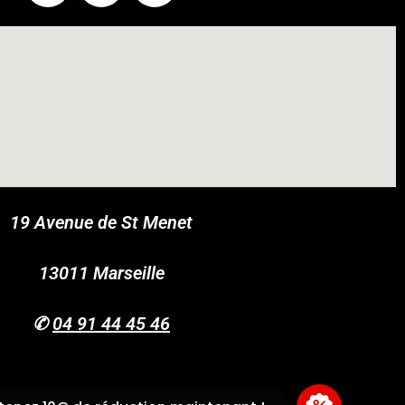
19 Avenue de St Menet
COUPONX0428066360
COPY CODE
13011 Marseille
✆
04 91 44 45 46