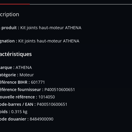
cription
produit :
Kit joints haut-moteur ATHENA
gnation :
Kit joints haut-moteur ATHENA
actéristiques
arque :
ATHENA
atégorie :
Moteur
éférence BIHR :
601771
éférence fournisseur :
P400510600651
ouvelle référence :
1014050
ode-barres / EAN :
P400510600651
oids :
0.315 kg
ode douanier :
8484900090