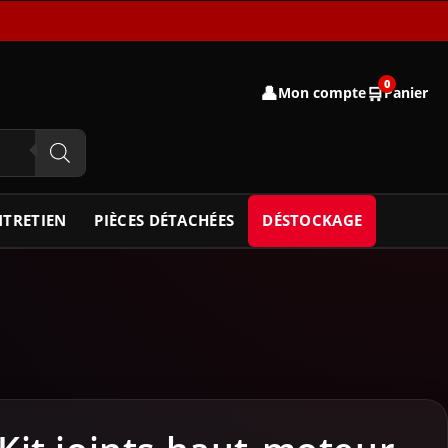
0
👤
🛒
Mon compte
Panier
NTRETIEN
PIÈCES DÉTACHÉES
DÉSTOCKAGE