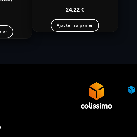
24,22
€
Ajouter au panier
nier
é