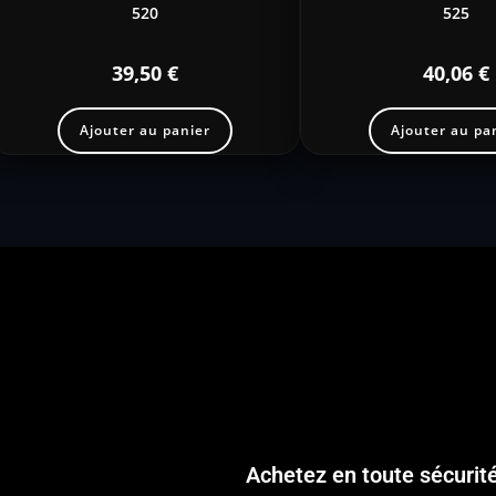
520
525
39,50
€
40,06
€
Ajouter au panier
Ajouter au pa
Achetez en toute sécurit