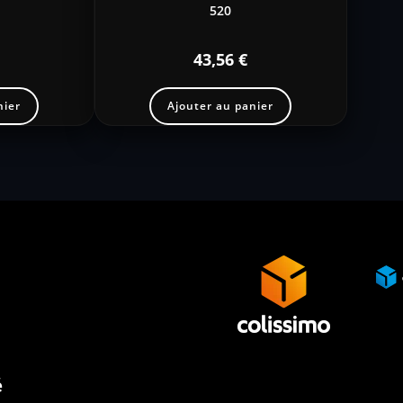
520
43,56
€
nier
Ajouter au panier
é