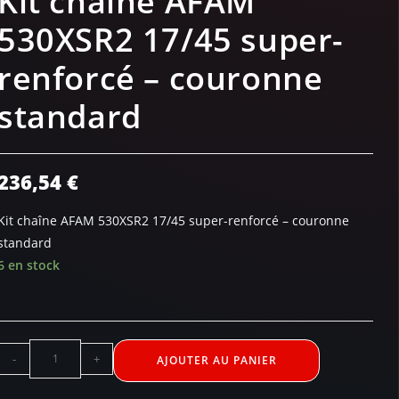
Kit chaîne AFAM
530XSR2 17/45 super-
renforcé – couronne
standard
236,54
€
Kit chaîne AFAM 530XSR2 17/45 super-renforcé – couronne
standard
6 en stock
-
+
AJOUTER AU PANIER