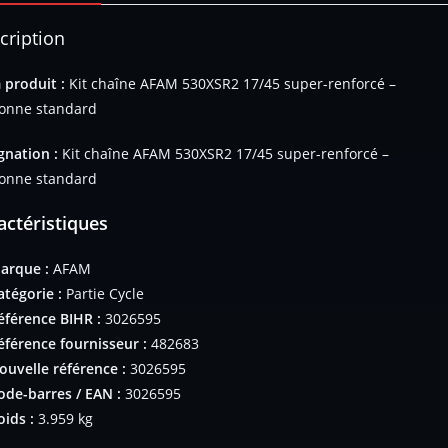
cription
produit :
Kit chaîne AFAM 530XSR2 17/45 super-renforcé –
onne standard
gnation :
Kit chaîne AFAM 530XSR2 17/45 super-renforcé –
onne standard
actéristiques
arque :
AFAM
atégorie :
Partie Cycle
éférence BIHR :
3026595
éférence fournisseur :
482683
ouvelle référence :
3026595
ode-barres / EAN :
3026595
oids :
3.959 kg