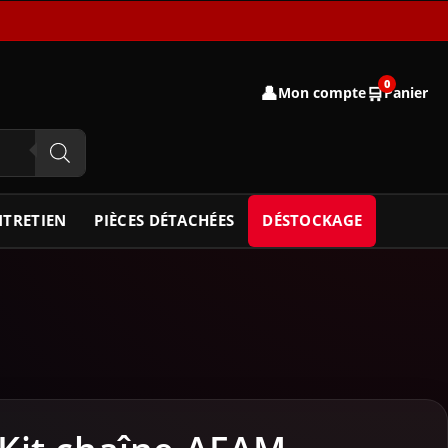
0
👤
🛒
Mon compte
Panier
NTRETIEN
PIÈCES DÉTACHÉES
DÉSTOCKAGE