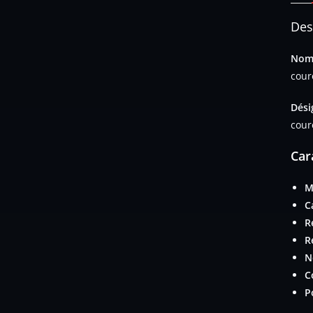
Des
Nom 
cour
Dési
cour
Car
M
C
R
R
N
C
P