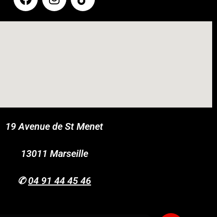
19 Avenue de St Menet
COUPONX1585721846
COPY CODE
13011 Marseille
✆
04 91 44 45 46