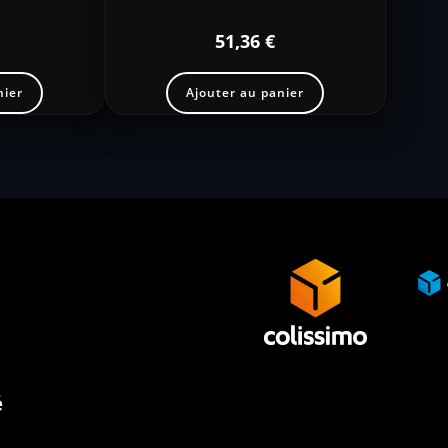
51,36
€
nier
Ajouter au panier
é