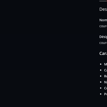
Des
Nom 
cour
Dési
cour
Car
M
C
R
N
C
P