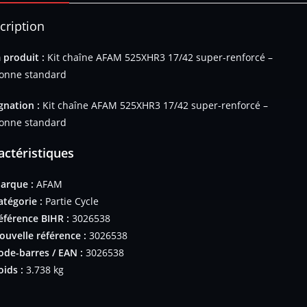
cription
produit :
Kit chaîne AFAM 525XHR3 17/42 super-renforcé –
onne standard
gnation :
Kit chaîne AFAM 525XHR3 17/42 super-renforcé –
onne standard
actéristiques
arque :
AFAM
atégorie :
Partie Cycle
éférence BIHR :
3026538
ouvelle référence :
3026538
ode-barres / EAN :
3026538
oids :
3.738 kg