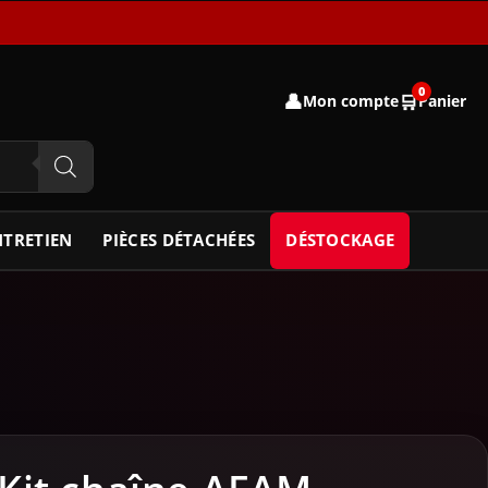
0
👤
🛒
Mon compte
Panier
NTRETIEN
PIÈCES DÉTACHÉES
DÉSTOCKAGE