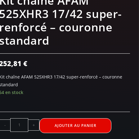
Kit chaîne AFAM
525XHR3 17/42 super-
renforcé – couronne
standard
252,81
€
Kit chaîne AFAM 525XHR3 17/42 super-renforcé – couronne
standard
64 en stock
-
+
AJOUTER AU PANIER