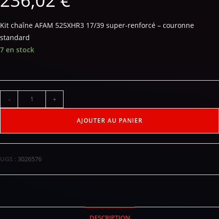
236,02
€
Kit chaîne AFAM 525XHR3 17/39 super-renforcé – couronne
standard
7 en stock
-
+
AJOUTER AU PANIER
UGS :
3026576
DESCRIPTION