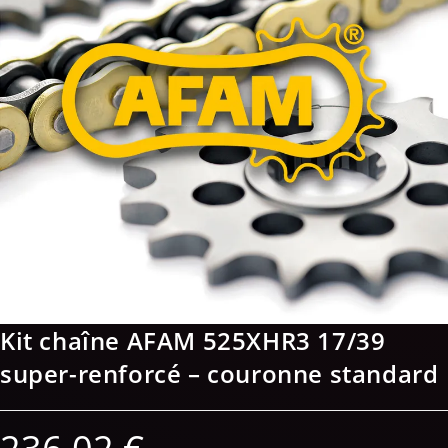
Kit chaîne AFAM 525XHR3 17/39
super-renforcé – couronne standard