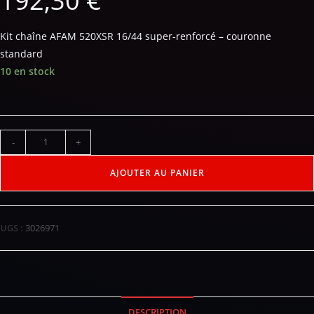
192,30
€
Kit chaîne AFAM 520XSR 16/44 super-renforcé – couronne
standard
10 en stock
-
+
AJOUTER AU PANIER
UGS :
3026971
DESCRIPTION