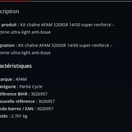
cription
produit :
Kit chaîne AFAM 520XSR 14/50 super-renforcé –
onne ultra-light anti-boue
gnation :
Kit chaîne AFAM 520XSR 14/50 super-renforcé –
onne ultra-light anti-boue
actéristiques
arque :
AFAM
atégorie :
Partie Cycle
éférence BIHR :
3026957
ouvelle référence :
3026957
ode-barres / EAN :
3026957
oids :
2.701 kg