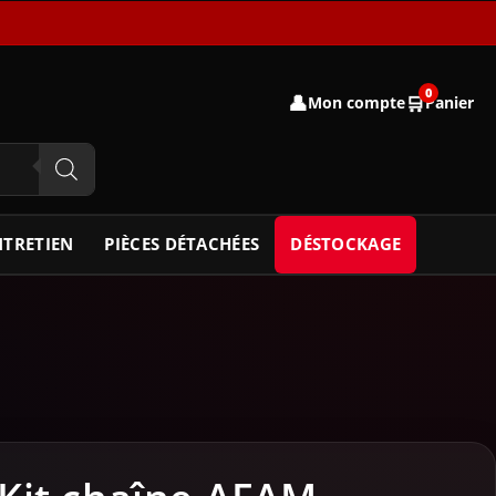
0
👤
🛒
Mon compte
Panier
NTRETIEN
PIÈCES DÉTACHÉES
DÉSTOCKAGE