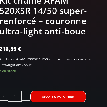
Kit chaîne AFAM
520XSR 14/50 super-
renforcé – couronne
ultra-light anti-boue
216,89
€
Kit chaîne AFAM 520XSR 14/50 super-renforcé – couronne
ultra-light anti-boue
7 en stock
-
+
AJOUTER AU PANIER