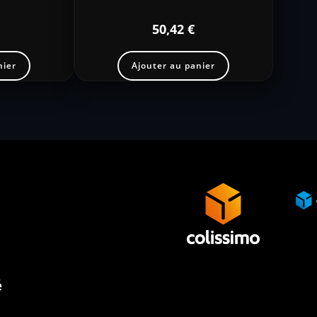
50,42
€
nier
Ajouter au panier
é