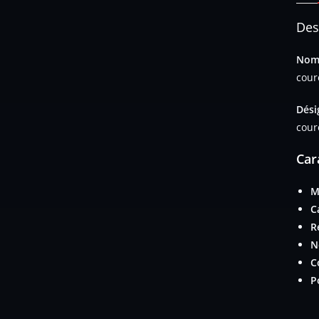
Des
Nom 
cour
Dési
cour
Car
M
C
R
N
C
P