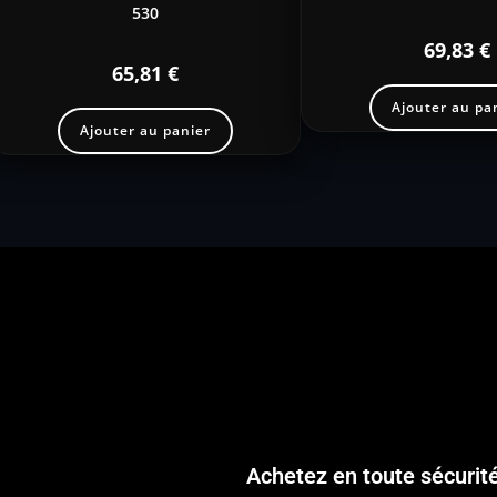
530
69,83
€
65,81
€
Ajouter au pa
Ajouter au panier
Achetez en toute sécurit