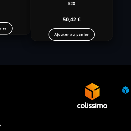
520
50,42
€
nier
Ajouter au panier
é