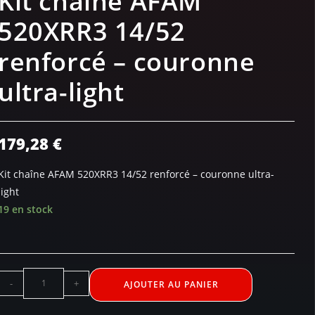
Kit chaîne AFAM
520XRR3 14/52
renforcé – couronne
ultra-light
179,28
€
Kit chaîne AFAM 520XRR3 14/52 renforcé – couronne ultra-
light
19 en stock
-
+
AJOUTER AU PANIER