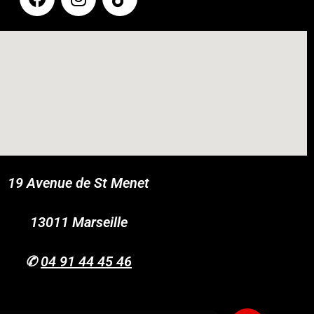
19 Avenue de St Menet
COUPONX2107428330
COPY CODE
13011 Marseille
✆
04 91 44 45 46