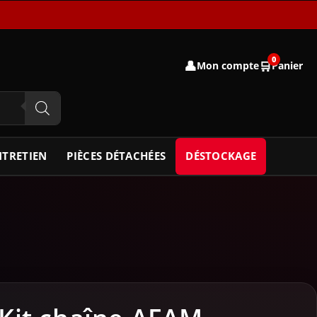
0
👤
🛒
Mon compte
Panier
NTRETIEN
PIÈCES DÉTACHÉES
DÉSTOCKAGE