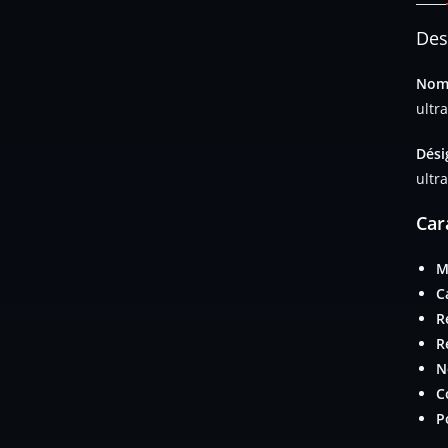
Des
Nom 
ultra
Dési
ultra
Car
M
C
R
R
N
C
P