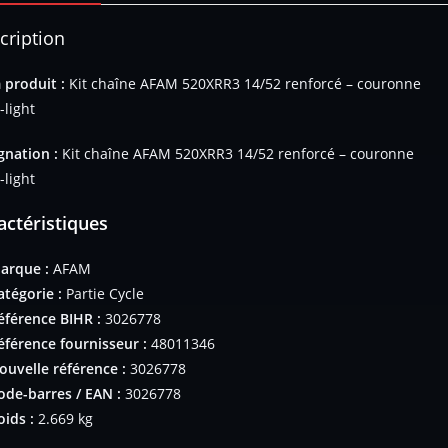
cription
produit :
Kit chaîne AFAM 520XRR3 14/52 renforcé – couronne
-light
gnation :
Kit chaîne AFAM 520XRR3 14/52 renforcé – couronne
-light
actéristiques
arque :
AFAM
atégorie :
Partie Cycle
éférence BIHR :
3026778
éférence fournisseur :
48011346
ouvelle référence :
3026778
ode-barres / EAN :
3026778
oids :
2.669 kg