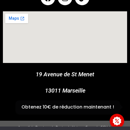
COUPONX3341561410
COPY CODE
19 Avenue de St Menet
13011 Marseille
✆
04 91 44 45 46
Obtenez 10€ de réduction maintenant !
Accueil
Boutique
Panier
Univers Cross
CGV