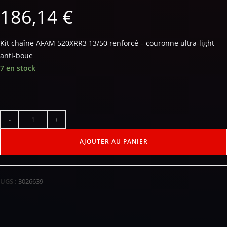
186,14
€
Kit chaîne AFAM 520XRR3 13/50 renforcé – couronne ultra-light
anti-boue
7 en stock
-
+
AJOUTER AU PANIER
UGS :
3026639