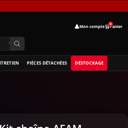
0
👤
🛒
Mon compte
Panier
NTRETIEN
PIÈCES DÉTACHÉES
DÉSTOCKAGE