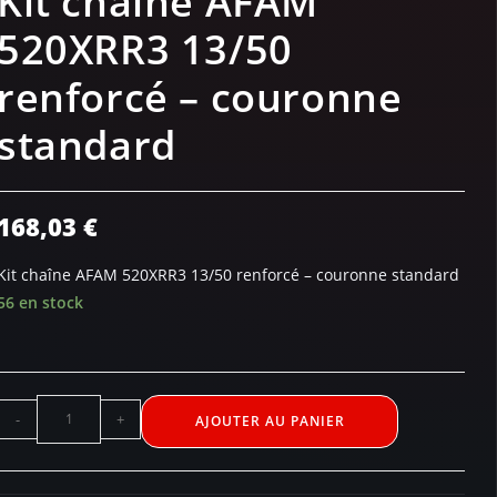
Kit chaîne AFAM
520XRR3 13/50
renforcé – couronne
standard
168,03
€
Kit chaîne AFAM 520XRR3 13/50 renforcé – couronne standard
56 en stock
-
+
AJOUTER AU PANIER