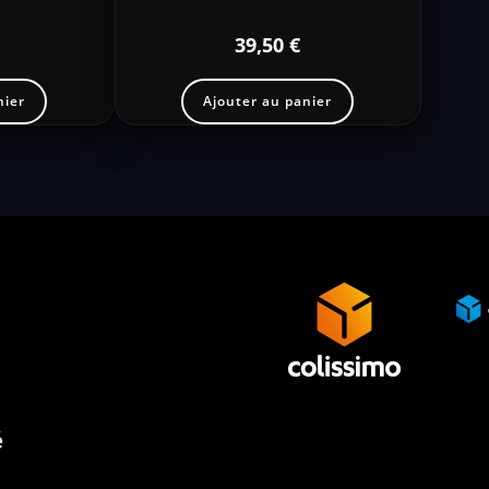
39,50
€
nier
Ajouter au panier
é