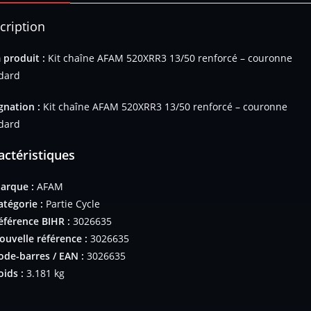
cription
produit :
Kit chaîne AFAM 520XRR3 13/50 renforcé – couronne
dard
gnation :
Kit chaîne AFAM 520XRR3 13/50 renforcé – couronne
dard
actéristiques
arque :
AFAM
atégorie :
Partie Cycle
éférence BIHR :
3026635
ouvelle référence :
3026635
ode-barres / EAN :
3026635
oids :
3.181 kg