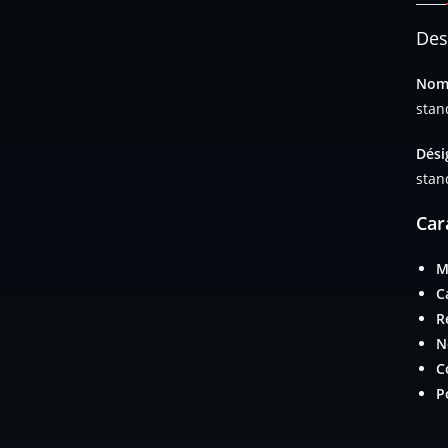
Des
Nom 
stan
Dési
stan
Car
M
C
R
N
C
P