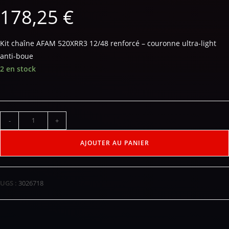
178,25
€
Kit chaîne AFAM 520XRR3 12/48 renforcé – couronne ultra-light
anti-boue
2 en stock
-
+
AJOUTER AU PANIER
UGS :
3026718