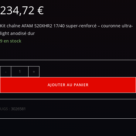
234,72
€
Kit chaîne AFAM 520XHR2 17/40 super-renforcé – couronne ultra-
light anodisé dur
9 en stock
-
+
AJOUTER AU PANIER
UGS :
3026581