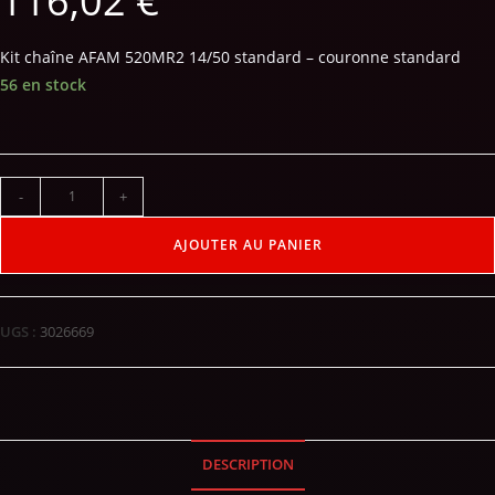
116,02
€
Kit chaîne AFAM 520MR2 14/50 standard – couronne standard
56 en stock
-
+
AJOUTER AU PANIER
UGS :
3026669
DESCRIPTION