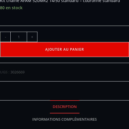
Kit chaîne AFAM 520MR2 14/50 standard – couronne standard
80 en stock
-
+
AJOUTER AU PANIER
UGS :
3026669
DESCRIPTION
INFORMATIONS COMPLÉMENTAIRES