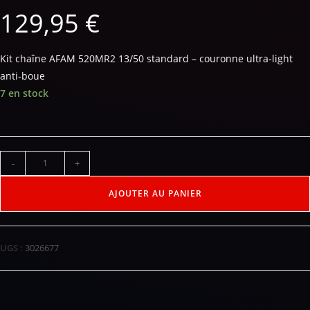
129,95
€
Kit chaîne AFAM 520MR2 13/50 standard – couronne ultra-light
anti-boue
7 en stock
-
+
AJOUTER AU PANIER
UGS :
3026677