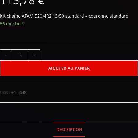
113,78
€
Kit chaîne AFAM 520MR2 13/50 standard – couronne standard
56 en stock
-
+
AJOUTER AU PANIER
UGS :
3026648
DESCRIPTION