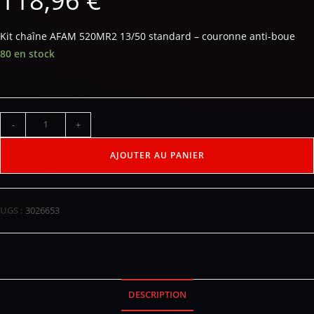
118,96
€
Kit chaîne AFAM 520MR2 13/50 standard – couronne anti-boue
80 en stock
-
+
AJOUTER AU PANIER
UGS :
3026653
DESCRIPTION