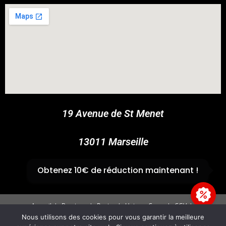
COUPONX0599255407
COPY CODE
19 Avenue de St Menet
13011 Marseille
✆
04 91 44 45 46
Obtenez 10€ de réduction maintenant !
Accueil
Boutique
Panier
Univers Cross
CGV
Mentions légales
Nous utilisons des cookies pour vous garantir la meilleure