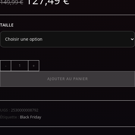
127,49
€
149,99
€
TAILLE
-
+
AJOUTER AU PANIER
UGS :
2530000008792
Étiquette :
Black Friday