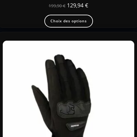
129,94
€
199,90
€
Choix des options