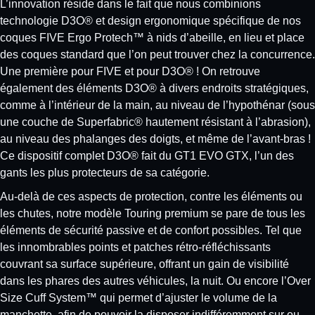
L’innovation réside dans le fait que nous combinions
technologie D3O® et design ergonomique spécifique de nos
coques FIVE Ergo Protech™ à nids d’abeille, en lieu et place
des coques standard que l’on peut trouver chez la concurrence.
Une première pour FIVE et pour D3O® ! On retrouve
également des éléments D3O® à divers endroits stratégiques,
comme à l’intérieur de la main, au niveau de l’hypothénar (sous
une couche de Superfabric® hautement résistant à l’abrasion),
au niveau des phalanges des doigts, et même de l’avant-bras !
Ce dispositif complet D3O® fait du GT1 EVO GTX, l’un des
gants les plus protecteurs de sa catégorie.
Au-delà de ces aspects de protection, contre les éléments ou
les chutes, notre modèle Touring premium se pare de tous les
éléments de sécurité passive et de confort possibles. Tel que
les innombrables points et patches rétro-réfléchissants
couvrant sa surface supérieure, offrant un gain de visibilité
dans les phares des autres véhicules, la nuit. Ou encore l’Over
Size Cuff System™ qui permet d’ajuster le volume de la
manchette, afin de pouvoir la disposer indifféremment sur ou