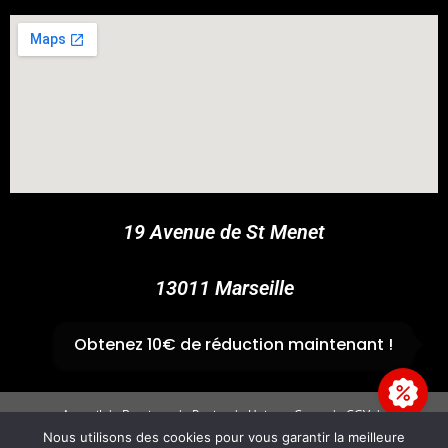
COUPONX2238996570
COPY CODE
19 Avenue de St Menet
13011 Marseille
✆
04 91 44 45 46
Obtenez 10€ de réduction maintenant !
Accueil
Boutique
Panier
Univers Cross
CGV
Mentions légales
Nous utilisons des cookies pour vous garantir la meilleure