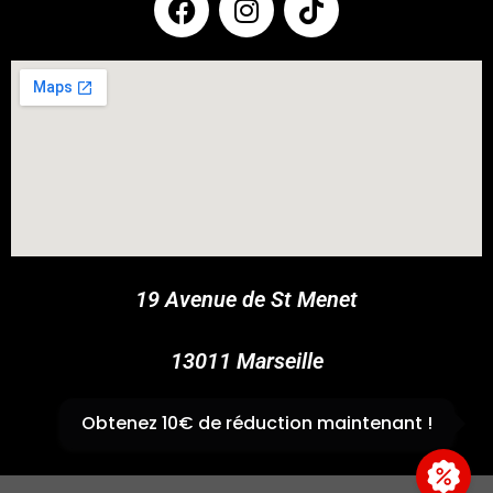
COUPONX2601551177
COPY CODE
19 Avenue de St Menet
13011 Marseille
✆
04 91 44 45 46
Obtenez 10€ de réduction maintenant !