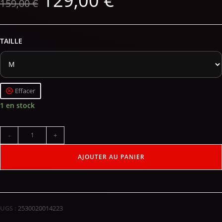
129,00
€
159,00
€
TAILLE
Effacer
1 en stock
-
+
AJOUTER AU PANIER
UGS :
2530020014223