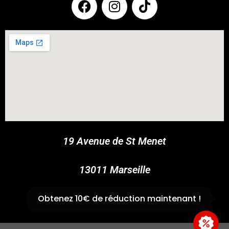
COUPONX2616841126
COPY CODE
19 Avenue de St Menet
13011 Marseille
✆
04 91 44 45 46
Obtenez 10€ de réduction maintenant !