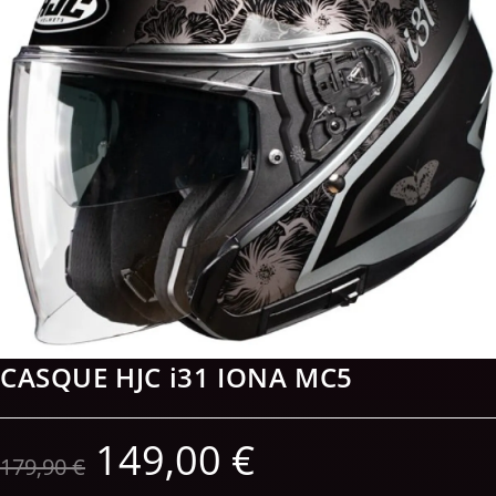
CASQUE HJC i31 IONA MC5
149,00
€
179,90
€