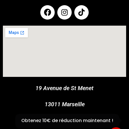
COUPONX0148413960
COPY CODE
19 Avenue de St Menet
13011 Marseille
✆
04 91 44 45 46
Obtenez 10€ de réduction maintenant !