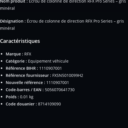
Nom produit :
Écrou de colonne de direction RFX Pro Series – gris
minéral
Désignation :
Écrou de colonne de direction RFX Pro Series – gris
minéral
Caractéristiques
Marque :
RFX
Catégorie :
Equipement véhicule
Référence BIHR :
1110907001
Référence fournisseur :
FXSN5010099H2
Nouvelle référence :
1110907001
Code-barres / EAN :
5056070641730
Poids :
0.01 kg
Code douanier :
8714109090