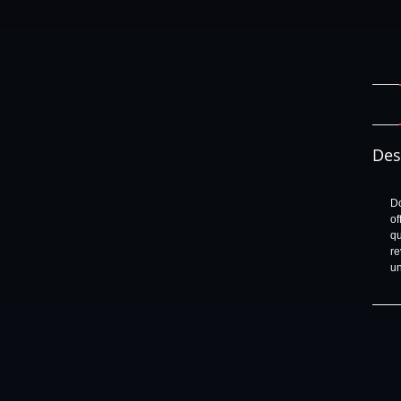
Des
Do
of
qu
re
un