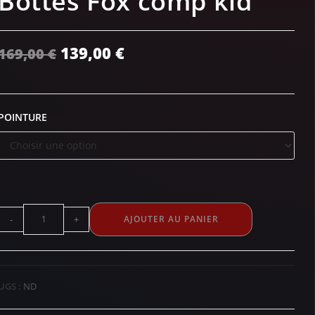
Bottes Fox comp kid
139,00
€
169,00
€
POINTURE
-
+
AJOUTER AU PANIER
UGS :
ND