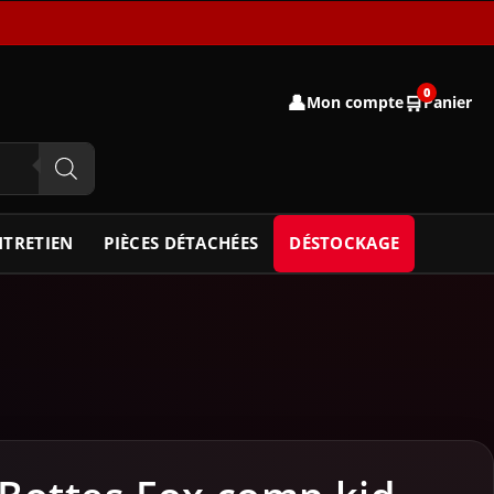
0
👤
🛒
Mon compte
Panier
NTRETIEN
PIÈCES DÉTACHÉES
DÉSTOCKAGE