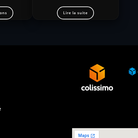
ions
Lire la suite
é