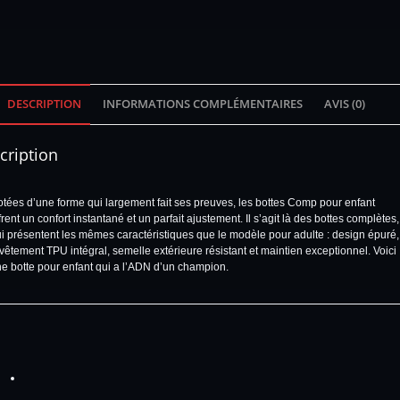
DESCRIPTION
INFORMATIONS COMPLÉMENTAIRES
AVIS (0)
cription
tées d’une forme qui largement fait ses preuves, les bottes Comp pour enfant
frent un confort instantané et un parfait ajustement. Il s’agit là des bottes complètes,
i présentent les mêmes caractéristiques que le modèle pour adulte : design épuré,
vêtement TPU intégral, semelle extérieure résistant et maintien exceptionnel. Voici
e botte pour enfant qui a l’ADN d’un champion.