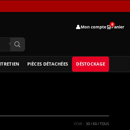
0
👤
🛒
Mon compte
Panier
NTRETIEN
PIÈCES DÉTACHÉES
DÉSTOCKAGE
VOIR :
30
60
TOUS