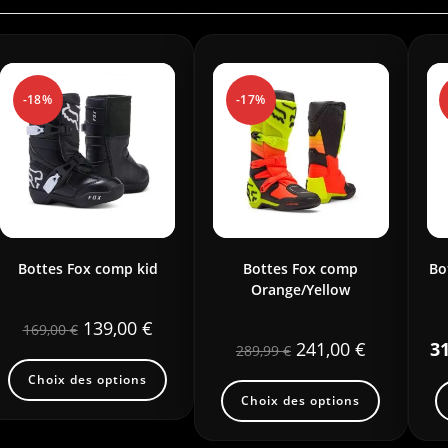
-18%
-17%
Bottes Fox comp kid
Bottes Fox comp
Bo
Orange/Yellow
139,00
€
169,00
€
241,00
€
3
289,99
€
Choix des options
Choix des options