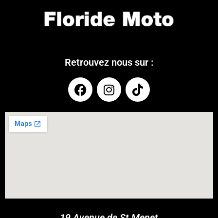
Retrouvez nous sur :
COUPONX1756331505
COPY CODE
19 Avenue de St Menet