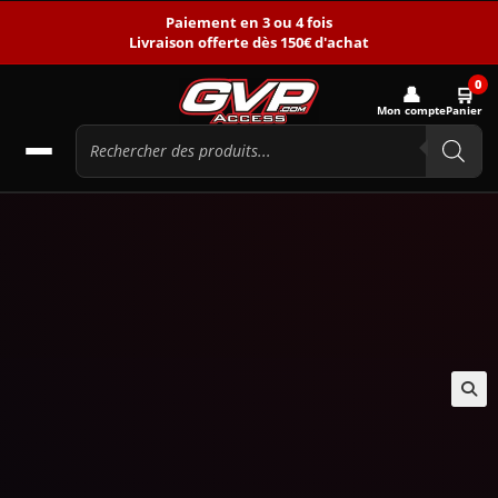
Paiement en 3 ou 4 fois
Livraison offerte dès 150€ d'achat
0
👤
🛒
Mon compte
Panier
🔍